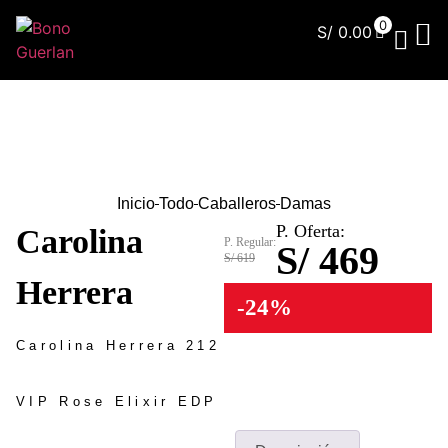
0
S/
0.00
¿Qu
Inicio
Todo
Caballeros
Damas
P. Oferta:
Carolina
P. Regular:
S/ 469
S/ 619
Herrera
-24%
Carolina Herrera 212
VIP Rose Elixir EDP