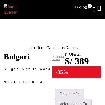
0
S/
0.00
¿Qu
Inicio
Todo
Caballeros
Damas
P. Oferta:
Bulgari
P. Regular:
S/ 389
S/ 599
Bulgari Man in Wood
-35%
Neroli edp 100 Ml
Descripción
Valoraciones (0)