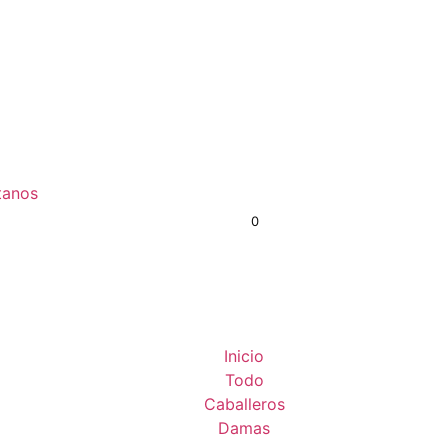
tanos
0
S/
0.00
Inicio
Todo
Caballeros
Damas