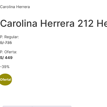
Carolina Herrera
Carolina Herrera 212 
P. Regular:
S/ 735
P. Oferta:
S/ 449
-39%
¡Oferta!