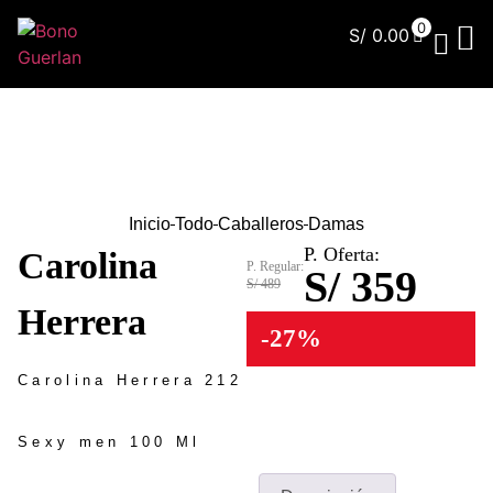
0
S/
0.00
¿Qu
Inicio
Todo
Caballeros
Damas
P. Oferta:
Carolina
P. Regular:
S/ 359
S/ 489
Herrera
-27%
Carolina Herrera 212
Sexy men 100 Ml