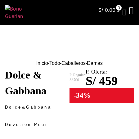
0
S/
0.00
¿Qu
Inicio
Todo
Caballeros
Damas
P. Oferta:
Dolce &
P. Regular:
S/ 459
S/ 700
Gabbana
-34%
Dolce&Gabbana
Devotion Pour