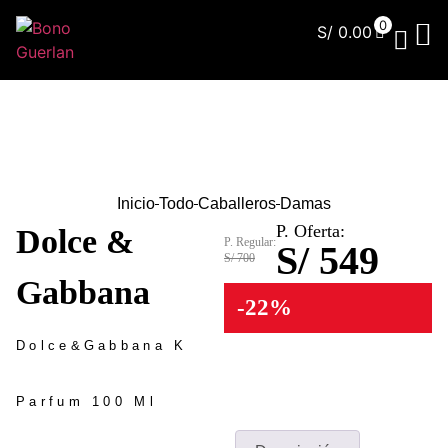
0
S/
0.00
¿Qu
Inicio
Todo
Caballeros
Damas
P. Oferta:
Dolce &
P. Regular:
S/ 549
S/ 700
Gabbana
-22%
Dolce&Gabbana K
Parfum 100 Ml