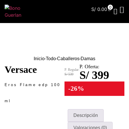
0
S/
0.00
¿Qu
Inicio
Todo
Caballeros
Damas
P. Oferta:
Versace
P. Regular:
S/ 399
S/ 539
Eros Flame edp 100
-26%
ml
Descripción
Valoraciones (0)