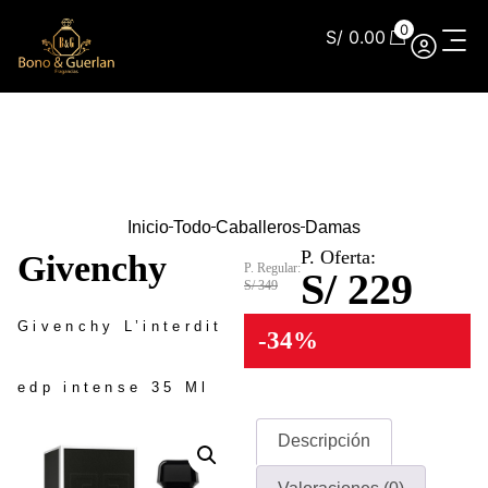
0
S/
0.00
Inicio
Todo
Caballeros
Damas
P. Oferta:
Givenchy
P. Regular:
S/ 229
S/ 349
Givenchy L’interdit
-34%
edp intense 35 Ml
Descripción