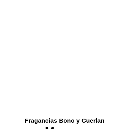
Descubre las fragancias
únicas que reflejan tu
Fragancias Bono y Guerlan