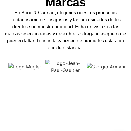
personalidad
Marcas
En Bono & Guerlan, elegimos nuestros productos
cuidadosamente, los gustos y las necesidades de los
En Bono & Guerlan te ofrecemos una
clientes son nuestra prioridad. Echa un vistazo a las
amplia selección de perfumes para
marcas seleccionadas y descubre las fragancias que no te
caballeros y damasexclusivas que se
pueden faltar. Tu infinita variedad de productos está a un
clic de distancia.
adaptan a tu estilo de vida y personalidad.
Descubre nuestras colecciones y
encuentra la fragancia perfecta para ti.
Explorar nuestros productos