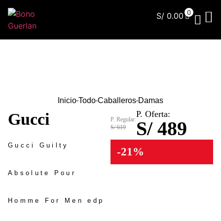
0
S/
0.00
¿Qu
Inicio
Todo
Caballeros
Damas
P. Oferta:
Gucci
P. Regular:
S/ 489
S/ 619
Gucci Guilty
-21%
Absolute Pour
Homme For Men edp