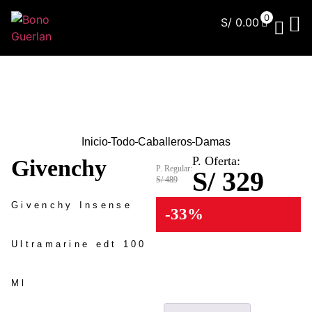
0
S/
0.00
¿Qu
Inicio
Todo
Caballeros
Damas
P. Oferta:
Givenchy
P. Regular:
S/ 329
S/ 489
Givenchy Insense
-33%
Ultramarine edt 100
Ml