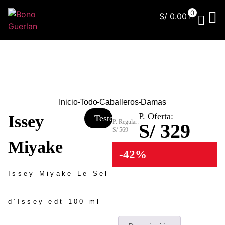
0
S/
0.00
¿Qu
Inicio
Todo
Caballeros
Damas
P. Oferta:
Issey
Tester
P. Regular:
S/ 329
S/ 569
Miyake
-42%
Issey Miyake Le Sel
d’Issey edt 100 ml