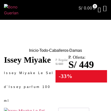
0
S/
0.00
¿Qu
Inicio
Todo
Caballeros
Damas
P. Oferta:
Issey Miyake
P. Regular:
S/ 449
S/ 669
Issey Miyake Le Sel
-33%
d’Issey parfum 100
ml