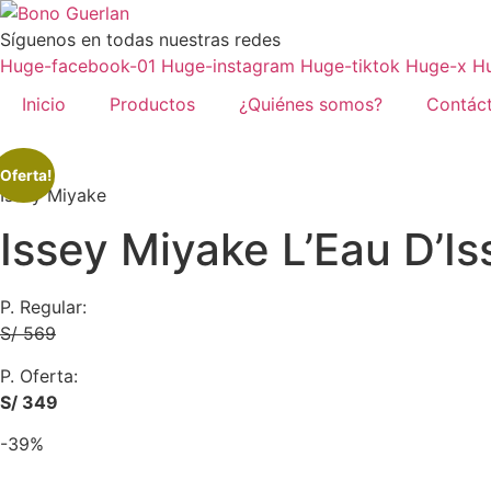
Ir
al
Síguenos en todas nuestras redes
contenido
Huge-facebook-01
Huge-instagram
Huge-tiktok
Huge-x
H
Inicio
Productos
¿Quiénes somos?
Contác
¡Oferta!
Issey Miyake
Issey Miyake L’Eau D’I
P. Regular:
S/ 569
P. Oferta:
S/ 349
-39%