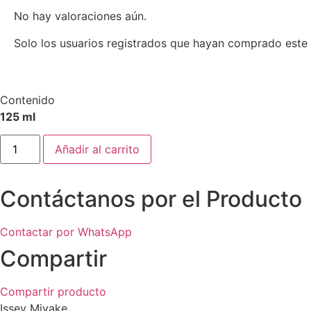
No hay valoraciones aún.
Solo los usuarios registrados que hayan comprado este
Contenido
125 ml
Issey
Añadir al carrito
Miyake
L'Eau
D'Issey
125
Contáctanos por el Producto
Ml
EDT
+
50
Contactar por WhatsApp
Ml
Gel
Compartir
+
Bálsamo
50
Compartir producto
Ml
cantidad
Issey Miyake