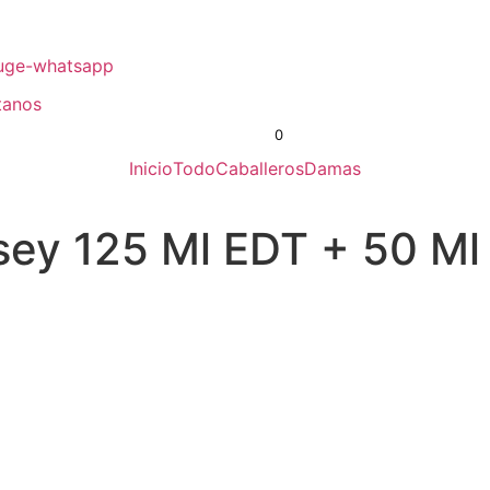
uge-whatsapp
tanos
0
S/
0.00
Inicio
Todo
Caballeros
Damas
ssey 125 Ml EDT + 50 Ml