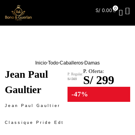
0
S/
0.00
¿Qu
Inicio
Todo
Caballeros
Damas
P. Oferta:
Jean Paul
P. Regular:
S/ 299
S/ 569
Gaultier
-47%
Jean Paul Gaultier
Classique Pride Edt