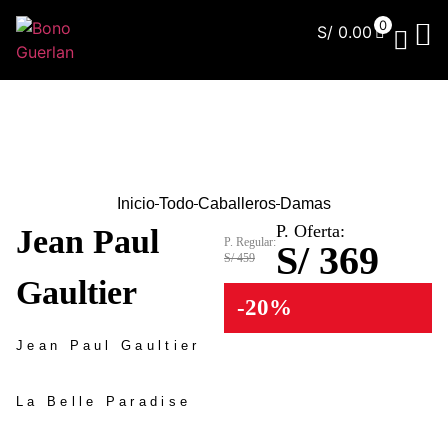
0
S/
0.00
¿Qu
Inicio
Todo
Caballeros
Damas
P. Oferta:
Jean Paul
P. Regular:
S/ 369
S/ 459
Gaultier
-20%
Jean Paul Gaultier
La Belle Paradise