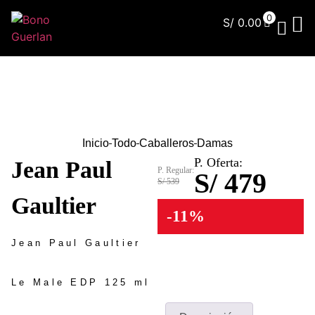
0
S/
0.00
¿Qu
Inicio
Todo
Caballeros
Damas
P. Oferta:
Jean Paul
P. Regular:
S/ 479
S/ 539
Gaultier
-11%
Jean Paul Gaultier
Le Male EDP 125 ml