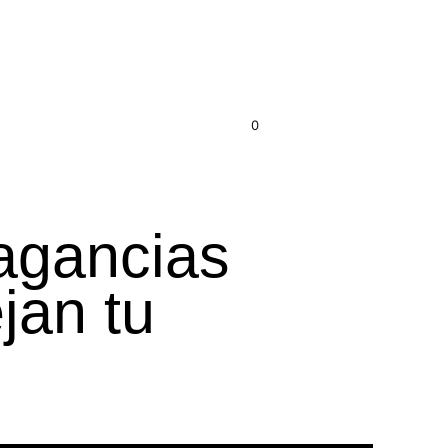
0
S/
0.00
ragancias
jan tu