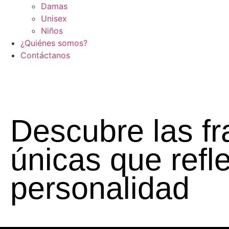
Damas
Unisex
Niños
¿Quiénes somos?
Contáctanos
Descubre las f
únicas que refle
personalidad