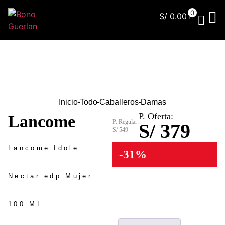
0
S/
0.00
¿Qu
Inicio
Todo
Caballeros
Damas
P. Oferta:
Lancome
P. Regular:
S/ 379
S/ 549
Lancome Idole
-31%
Nectar edp Mujer
100 ML