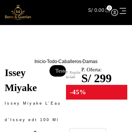
0
S/
0.00
Inicio
Todo
Caballeros
Damas
P. Oferta:
Issey
Tester
P. Regular:
S/ 299
S/ 539
Miyake
-45%
Issey Miyake L’Eau
d’Issey edt 100 Ml