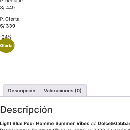
P. Regular:
S/ 449
P. Oferta:
S/ 339
-24%
¡Oferta!
Descripción
Valoraciones (0)
Descripción
Light Blue
Pour
Homme
Summer
Vibes
de
Dolce&Gabba