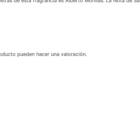
trás de esta fragrancia es Alberto Morillas. La Nota de Sali
oducto pueden hacer una valoración.