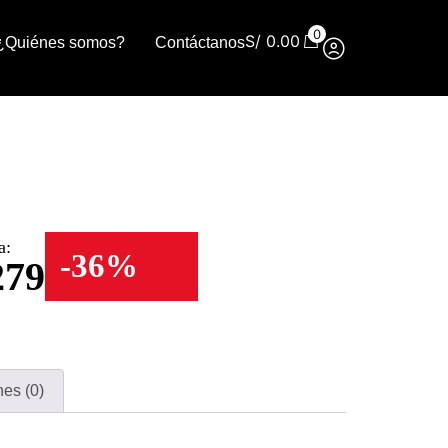
0
S/
0.00
¿Quiénes somos?
Contáctanos
a:
-36%
279
nes (0)