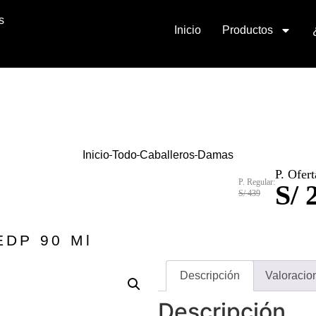
s
Inicio
Productos
Inicio
Todo
Caballeros
Damas
P. Ofert
P. Regular:
S/ 
S/ 439
EDP 90 Ml
Descripción
Valoracio
Descripción