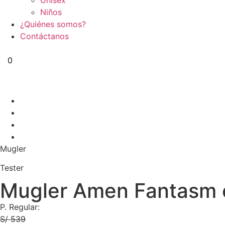
Niños
¿Quiénes somos?
Contáctanos
S/
0.00
0
Mugler
Tester
Mugler Amen Fantasm 
P. Regular:
S/ 539