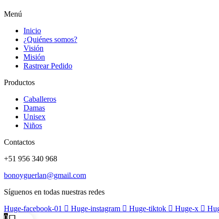
Menú
Inicio
¿Quiénes somos?
Visión
Misión
Rastrear Pedido
Productos
Caballeros
Damas
Unisex
Niños
Contactos
+51 956 340 968
bonoyguerlan@gmail.com
Síguenos en todas nuestras redes
Huge-facebook-01
Huge-instagram
Huge-tiktok
Huge-x
Hug
0