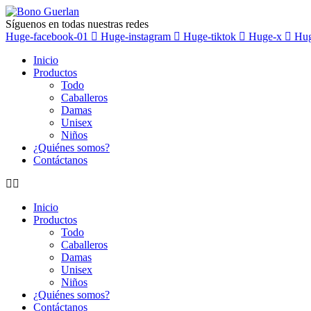
Ir
al
Síguenos en todas nuestras redes
contenido
Huge-facebook-01
Huge-instagram
Huge-tiktok
Huge-x
Hug
Inicio
Productos
Todo
Caballeros
Damas
Unisex
Niños
¿Quiénes somos?
Contáctanos
Inicio
Productos
Todo
Caballeros
Damas
Unisex
Niños
¿Quiénes somos?
Contáctanos