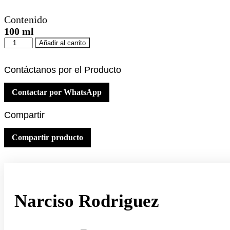
Contenido
100 ml
Narciso
Añadir al carrito
Rodriguez
For
Her
Contáctanos por el Producto
Eau
de
Contactar por WhatsApp
Parfum
Intense
Compartir
100
ml
cantidad
Compartir producto
Narciso Rodriguez