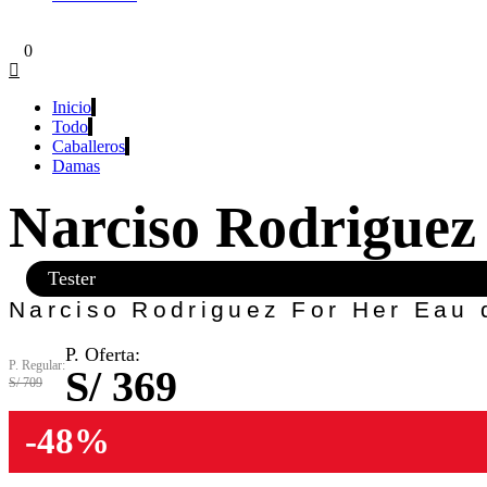
S/
0.00
0
Inicio
Todo
Caballeros
Damas
Narciso Rodriguez
Tester
Narciso Rodriguez For Her Eau 
P. Oferta:
P. Regular:
S/ 369
S/ 709
-48%