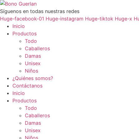
Ir
al
Síguenos en todas nuestras redes
contenido
Huge-facebook-01
Huge-instagram
Huge-tiktok
Huge-x
H
Inicio
Productos
Todo
Caballeros
Damas
Unisex
Niños
¿Quiénes somos?
Contáctanos
Inicio
Productos
Todo
Caballeros
Damas
Unisex
Niños