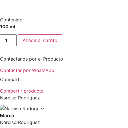
Contenido
100 ml
Narciso
Añadir al carrito
Rodriguez
For
Him
Bleu
Contáctanos por el Producto
Noir
edt
100
Contactar por WhatsApp
ml
cantidad
Compartir
Compartir producto
Narciso Rodriguez
Marca
Narciso Rodriguez