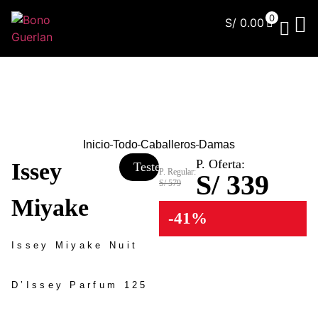
0
S/
0.00
¿Qu
Inicio
Todo
Caballeros
Damas
P. Oferta:
Issey
Tester
P. Regular:
S/ 339
S/ 579
Miyake
-41%
Issey Miyake Nuit
D’Issey Parfum 125