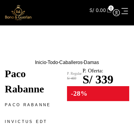
0
S/
0.00
Inicio
Todo
Caballeros
Damas
P. Oferta:
Paco
P. Regular:
S/ 339
S/ 469
Rabanne
-28%
PACO RABANNE
INVICTUS EDT