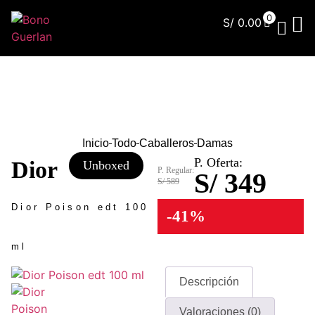
0
S/
0.00
¿Qu
Inicio
Todo
Caballeros
Damas
P. Oferta:
Dior
Unboxed
P. Regular:
S/ 349
S/ 589
Dior Poison edt 100
-41%
ml
Descripción
Valoraciones (0)