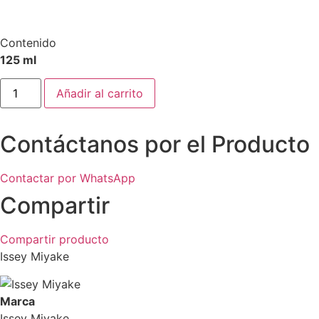
Contenido
125 ml
Issey
Añadir al carrito
Miyake
Pour
Homme
edt
Contáctanos por el Producto
125
Ml
cantidad
Contactar por WhatsApp
Compartir
Compartir producto
Issey Miyake
Marca
Issey Miyake