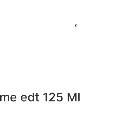
0
S/
0.00
me edt 125 Ml