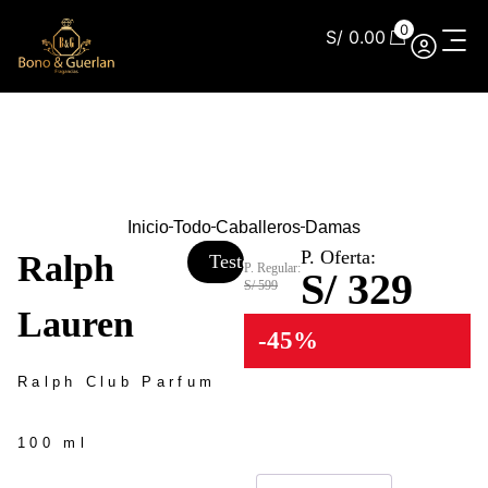
0
S/
0.00
Inicio
Todo
Caballeros
Damas
P. Oferta:
Ralph
Tester
P. Regular:
S/ 329
S/ 599
Lauren
-45%
Ralph Club Parfum
100 ml