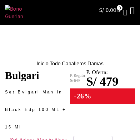
0
S/
0.00
¿Qu
Inicio
Todo
Caballeros
Damas
P. Oferta:
Bulgari
P. Regular:
S/ 479
S/ 649
Set Bvlgari Man in
-26%
Black Edp 100 ML +
15 Ml