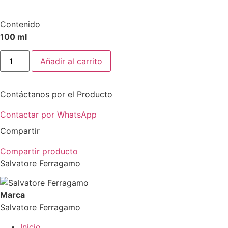
Contenido
100 ml
Signorina
Añadir al carrito
Libera
EDP
cantidad
Contáctanos por el Producto
Contactar por WhatsApp
Compartir
Compartir producto
Salvatore Ferragamo
Marca
Salvatore Ferragamo
Inicio