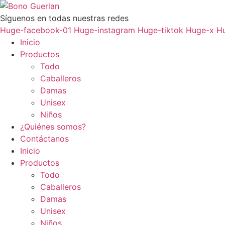
Ir
al
Síguenos en todas nuestras redes
contenido
Huge-facebook-01
Huge-instagram
Huge-tiktok
Huge-x
H
Inicio
Productos
Todo
Caballeros
Damas
Unisex
Niños
¿Quiénes somos?
Contáctanos
Inicio
Productos
Todo
Caballeros
Damas
Unisex
Niños