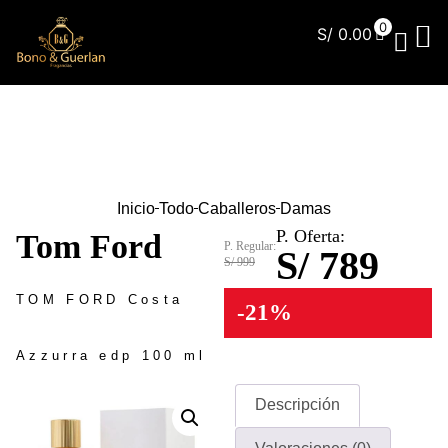
0
S/
0.00
¿Qu
Inicio
Todo
Caballeros
Damas
P. Oferta:
Tom Ford
P. Regular:
S/ 789
S/ 999
TOM FORD Costa
-21%
Azzurra edp 100 ml
Descripción