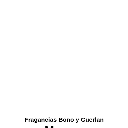
Descubre las fragancias
únicas que reflejan tu
Fragancias Bono y Guerlan