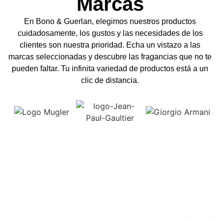
personalidad
Marcas
En Bono & Guerlan, elegimos nuestros productos
cuidadosamente, los gustos y las necesidades de los
En Bono & Guerlan te ofrecemos una
clientes son nuestra prioridad. Echa un vistazo a las
amplia selección de perfumes para
marcas seleccionadas y descubre las fragancias que no te
caballeros y damasexclusivas que se
pueden faltar. Tu infinita variedad de productos está a un
clic de distancia.
adaptan a tu estilo de vida y personalidad.
Descubre nuestras colecciones y
encuentra la fragancia perfecta para ti.
Explorar nuestros productos