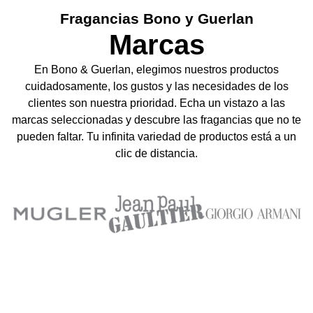
únicas que reflejan tu
Fragancias Bono y Guerlan
personalidad
Marcas
En Bono & Guerlan, elegimos nuestros productos
cuidadosamente, los gustos y las necesidades de los
En Bono & Guerlan te ofrecemos una
clientes son nuestra prioridad. Echa un vistazo a las
amplia selección de perfumes para
marcas seleccionadas y descubre las fragancias que no te
caballeros y damasexclusivas que se
pueden faltar. Tu infinita variedad de productos está a un
clic de distancia.
adaptan a tu estilo de vida y personalidad.
Descubre nuestras colecciones y
encuentra la fragancia perfecta para ti.
Explorar nuestros productos