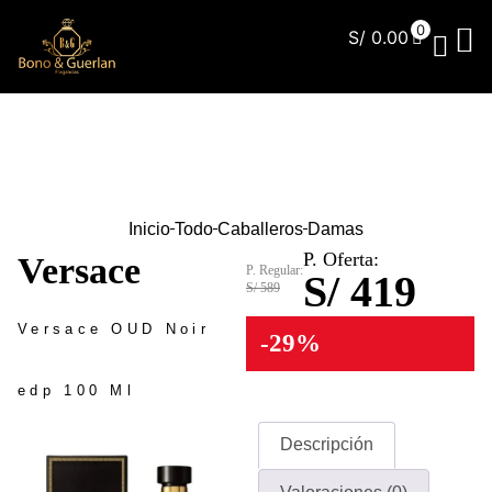
0
S/
0.00
¿Qu
Inicio
Todo
Caballeros
Damas
P. Oferta:
Versace
P. Regular:
S/ 419
S/ 589
Versace OUD Noir
-29%
edp 100 Ml
Descripción